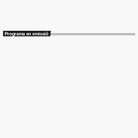
Programa en emissió
Selecció Musical
FÓRMULA ONA
00:00 - 16:00
FÓRMULA ONA