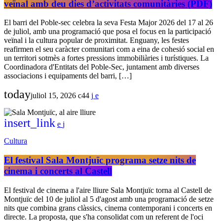
veïnal amb deu dies d’activitats comunitàries (PDF)
El barri del Poble-sec celebra la seva Festa Major 2026 del 17 al 26
de juliol, amb una programació que posa el focus en la participació
veïnal i la cultura popular de proximitat. Enguany, les festes
reafirmen el seu caràcter comunitari com a eina de cohesió social en
un territori sotmès a fortes pressions immobiliàries i turístiques. La
Coordinadora d'Entitats del Poble-Sec, juntament amb diverses
associacions i equipaments del barri, […]
today
juliol 15, 2026
44
insert_link
Cultura
El festival Sala Montjuïc programa setze nits de
cinema i concerts al Castell
El festival de cinema a l'aire lliure Sala Montjuïc torna al Castell de
Montjuïc del 10 de juliol al 5 d'agost amb una programació de setze
nits que combina grans clàssics, cinema contemporani i concerts en
directe. La proposta, que s'ha consolidat com un referent de l'oci