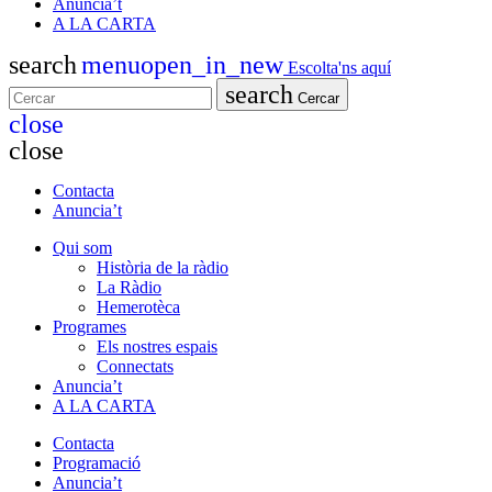
Anuncia’t
A LA CARTA
search
menu
open_in_new
Escolta'ns aquí
search
Cercar
close
close
Contacta
Anuncia’t
Qui som
Història de la ràdio
La Ràdio
Hemerotèca
Programes
Els nostres espais
Connectats
Anuncia’t
A LA CARTA
Contacta
Programació
Anuncia’t