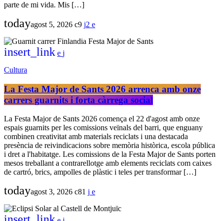
parte de mi vida. Mis […]
today
agost 5, 2026
9
2
insert_link
Cultura
La Festa Major de Sants 2026 arrenca amb onze
carrers guarnits i forta càrrega social
La Festa Major de Sants 2026 comença el 22 d'agost amb onze
espais guarnits per les comissions veïnals del barri, que enguany
combinen creativitat amb materials reciclats i una destacada
presència de reivindicacions sobre memòria històrica, escola pública
i dret a l'habitatge. Les comissions de la Festa Major de Sants porten
mesos treballant a contrarellotge amb elements reciclats com caixes
de cartró, brics, ampolles de plàstic i teles per transformar […]
today
agost 3, 2026
81
insert_link