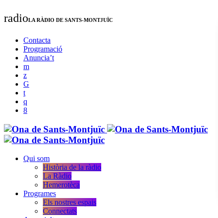
radio
LA RÀDIO DE SANTS-MONTJUÏC
Contacta
Programació
Anuncia’t
Qui som
Història de la ràdio
La Ràdio
Hemerotèca
Programes
Els nostres espais
Connectats