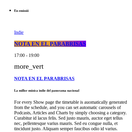
En emissió
Indie
NOTA EN EL PARABRISAS
17:00 - 19:00
more_vert
NOTA EN EL PARABRISAS
La millor música indie del panorama nacional
For every Show page the timetable is auomatically generated
from the schedule, and you can set automatic carousels of
Podcasts, Articles and Charts by simply choosing a category.
Curabitur id lacus felis. Sed justo mauris, auctor eget tellus
nec, pellentesque varius mauris. Sed eu congue nulla, et
tincidunt justo. Aliquam semper faucibus odio id varius.