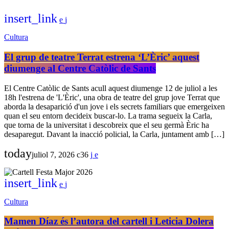
insert_link
Cultura
El grup de teatre Terrat estrena ‘L’Èric’ aquest
diumenge al Centre Catòlic de Sants
El Centre Catòlic de Sants acull aquest diumenge 12 de juliol a les
18h l'estrena de 'L'Èric', una obra de teatre del grup jove Terrat que
aborda la desaparició d'un jove i els secrets familiars que emergeixen
quan el seu entorn decideix buscar-lo. La trama segueix la Carla,
que torna de la universitat i descobreix que el seu germà Èric ha
desaparegut. Davant la inacció policial, la Carla, juntament amb […]
today
juliol 7, 2026
36
insert_link
Cultura
Mamen Díaz és l’autora del cartell i Leticia Dolera