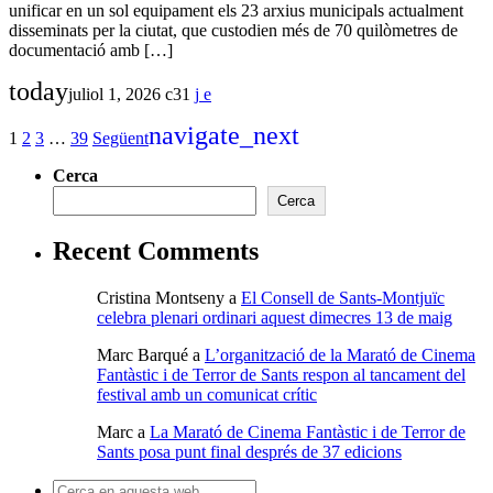
unificar en un sol equipament els 23 arxius municipals actualment
disseminats per la ciutat, que custodien més de 70 quilòmetres de
documentació amb […]
today
juliol 1, 2026
31
navigate_next
1
2
3
…
39
Següent
Cerca
Cerca
Recent Comments
Cristina Montseny
a
El Consell de Sants-Montjuïc
celebra plenari ordinari aquest dimecres 13 de maig
Marc Barqué
a
L’organització de la Marató de Cinema
Fantàstic i de Terror de Sants respon al tancament del
festival amb un comunicat crític
Marc
a
La Marató de Cinema Fantàstic i de Terror de
Sants posa punt final després de 37 edicions