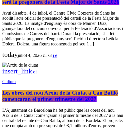
serà la pregonera de la Festa Major de Sants 2026
Avui dissabte, 4 de juliol, el Centre Cívic Cotxeres de Sants ha
acollit l'acte oficial de presentació del cartell de la Festa Major de
Sants 2026. La imatge d'enguany és obra de Mamen Díaz,
guanyadora del concurs convocat per la Federació d'Associacions i
Comissions de Carrers del barri. Durant la presentació, s'ha fet
públic que la pregonera d'enguany serà l'actriu i directora Leticia
Dolera. Dolera, una figura reconeguda pel seu […]
today
juliol 4, 2026
173
insert_link
Cultura
Les obres del nou Arxiu de la Ciutat a Can Batlló
començaran el primer trimestre del 2027
L'Ajuntament de Barcelona ha fet públic que les obres del nou
Arxiu de la Ciutat començaran al primer trimestre del 2027 a la nau
central del recinte de Can Batlló, al barri de la Bordeta. El projecte,
que compta amb un pressupost de 98,1 milions d'euros, preveu