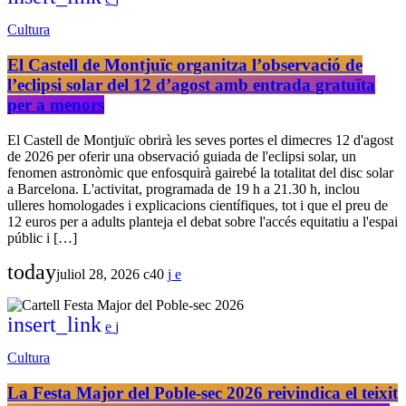
Cultura
El Castell de Montjuïc organitza l’observació de
l’eclipsi solar del 12 d’agost amb entrada gratuïta
per a menors
El Castell de Montjuïc obrirà les seves portes el dimecres 12 d'agost
de 2026 per oferir una observació guiada de l'eclipsi solar, un
fenomen astronòmic que enfosquirà gairebé la totalitat del disc solar
a Barcelona. L'activitat, programada de 19 h a 21.30 h, inclou
ulleres homologades i explicacions científiques, tot i que el preu de
12 euros per a adults planteja el debat sobre l'accés equitatiu a l'espai
públic i […]
today
juliol 28, 2026
40
insert_link
Cultura
La Festa Major del Poble-sec 2026 reivindica el teixit