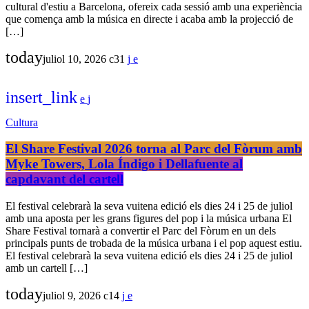
cultural d'estiu a Barcelona, ofereix cada sessió amb una experiència
que comença amb la música en directe i acaba amb la projecció de
[…]
today
juliol 10, 2026
31
insert_link
Cultura
El Share Festival 2026 torna al Parc del Fòrum amb
Myke Towers, Lola Índigo i Dellafuente al
capdavant del cartell
El festival celebrarà la seva vuitena edició els dies 24 i 25 de juliol
amb una aposta per les grans figures del pop i la música urbana El
Share Festival tornarà a convertir el Parc del Fòrum en un dels
principals punts de trobada de la música urbana i el pop aquest estiu.
El festival celebrarà la seva vuitena edició els dies 24 i 25 de juliol
amb un cartell […]
today
juliol 9, 2026
14