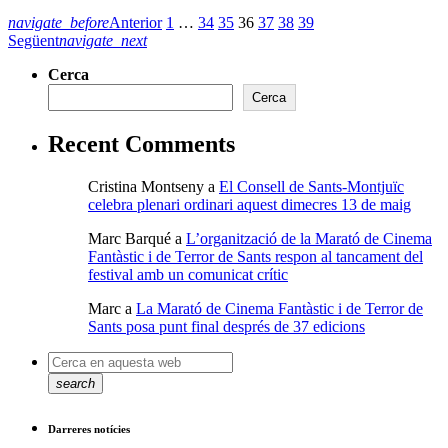
navigate_before
Anterior
1
…
34
35
36
37
38
39
Següent
navigate_next
Cerca
Cerca
Recent Comments
Cristina Montseny
a
El Consell de Sants-Montjuïc
celebra plenari ordinari aquest dimecres 13 de maig
Marc Barqué
a
L’organització de la Marató de Cinema
Fantàstic i de Terror de Sants respon al tancament del
festival amb un comunicat crític
Marc
a
La Marató de Cinema Fantàstic i de Terror de
Sants posa punt final després de 37 edicions
search
Darreres notícies