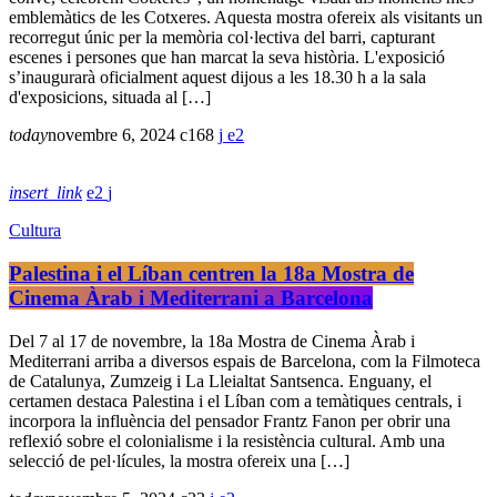
emblemàtics de les Cotxeres. Aquesta mostra ofereix als visitants un
recorregut únic per la memòria col·lectiva del barri, capturant
escenes i persones que han marcat la seva història. L'exposició
s’inaugurarà oficialment aquest dijous a les 18.30 h a la sala
d'exposicions, situada al […]
today
novembre 6, 2024
168
2
insert_link
2
Cultura
Palestina i el Líban centren la 18a Mostra de
Cinema Àrab i Mediterrani a Barcelona
Del 7 al 17 de novembre, la 18a Mostra de Cinema Àrab i
Mediterrani arriba a diversos espais de Barcelona, com la Filmoteca
de Catalunya, Zumzeig i La Lleialtat Santsenca. Enguany, el
certamen destaca Palestina i el Líban com a temàtiques centrals, i
incorpora la influència del pensador Frantz Fanon per obrir una
reflexió sobre el colonialisme i la resistència cultural. Amb una
selecció de pel·lícules, la mostra ofereix una […]