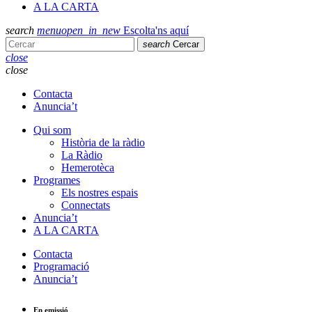
A LA CARTA
search
menu
open_in_new
Escolta'ns aquí
search
Cercar
close
close
Contacta
Anuncia’t
Qui som
Història de la ràdio
La Ràdio
Hemerotèca
Programes
Els nostres espais
Connectats
Anuncia’t
A LA CARTA
Contacta
Programació
Anuncia’t
En emissió