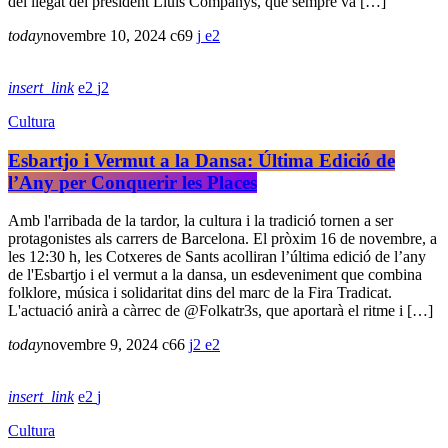
del llegat del president Lluís Companys, que sempre va […]
today
novembre 10, 2024
69
2
insert_link
2
2
Cultura
Esbartjo i Vermut a la Dansa: Última Edició de
l’Any per Conquerir les Places
Amb l'arribada de la tardor, la cultura i la tradició tornen a ser
protagonistes als carrers de Barcelona. El pròxim 16 de novembre, a
les 12:30 h, les Cotxeres de Sants acolliran l’última edició de l’any
de l'Esbartjo i el vermut a la dansa, un esdeveniment que combina
folklore, música i solidaritat dins del marc de la Fira Tradicat.
L'actuació anirà a càrrec de @Folkatr3s, que aportarà el ritme i […]
today
novembre 9, 2024
66
2
2
insert_link
2
Cultura