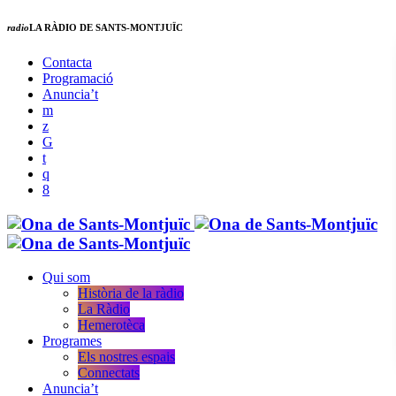
radio
LA RÀDIO DE SANTS-MONTJUÏC
Contacta
Programació
Anuncia’t
Qui som
Història de la ràdio
La Ràdio
Hemerotèca
Programes
Els nostres espais
Connectats
Anuncia’t