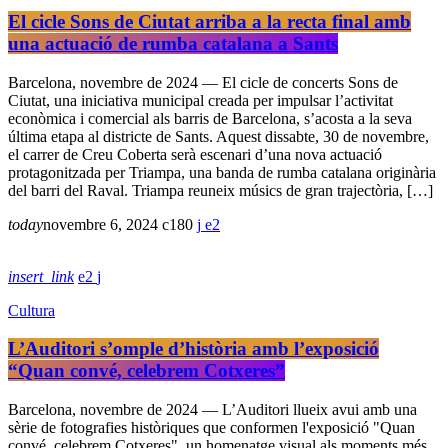
El cicle Sons de Ciutat arriba a la recta final amb
una actuació de rumba catalana a Sants
Barcelona, novembre de 2024 — El cicle de concerts Sons de
Ciutat, una iniciativa municipal creada per impulsar l’activitat
econòmica i comercial als barris de Barcelona, s’acosta a la seva
última etapa al districte de Sants. Aquest dissabte, 30 de novembre,
el carrer de Creu Coberta serà escenari d’una nova actuació
protagonitzada per Triampa, una banda de rumba catalana originària
del barri del Raval. Triampa reuneix músics de gran trajectòria, […]
today
novembre 6, 2024
180
2
insert_link
2
Cultura
L’Auditori s’omple d’història amb l’exposició
“Quan convé, celebrem Cotxeres”
Barcelona, novembre de 2024 — L’Auditori llueix avui amb una
sèrie de fotografies històriques que conformen l'exposició "Quan
convé, celebrem Cotxeres", un homenatge visual als moments més