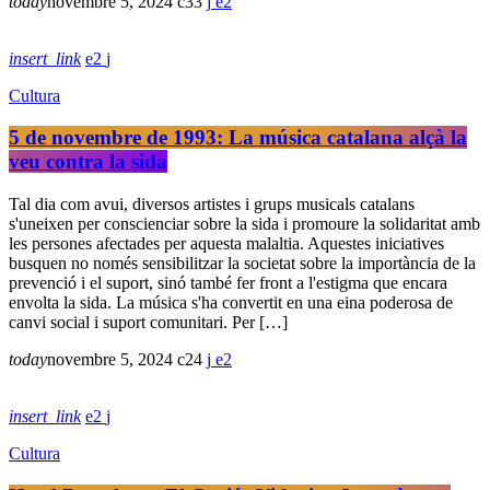
today
novembre 5, 2024
33
2
insert_link
2
Cultura
5 de novembre de 1993: La música catalana alçà la
veu contra la sida
Tal dia com avui, diversos artistes i grups musicals catalans
s'uneixen per conscienciar sobre la sida i promoure la solidaritat amb
les persones afectades per aquesta malaltia. Aquestes iniciatives
busquen no només sensibilitzar la societat sobre la importància de la
prevenció i el suport, sinó també fer front a l'estigma que encara
envolta la sida. La música s'ha convertit en una eina poderosa de
canvi social i suport comunitari. Per […]
today
novembre 5, 2024
24
2
insert_link
2
Cultura