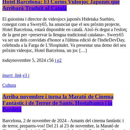
Hotel Barcelona: El Curiós Videojoc Japonès que
Arribarà Traduït al Català
El guionista i director de videojocs japonès Hidetaka Suehiro,
conegut com a Swery65, ha anunciat que el seu pròxim projecte,
Hotel Barcelona, estarà disponible en català. Això és degut a l'esforç
de la gent per «preservar la llengua tradicional catalana». Swery65
va ser un dels convidats d'honor a l'última edició de l'IndieDevDay,
celebrada a la Farga de L'Hospitalet. Va presentar una demo del seu
pròxim videojoc, Hotel Barcelona, un joc […]
today
novembre 5, 2024
56
2
insert_link
3
Cultura
Arriba novembre i torna la Marató de Cinema
Fantàstic i de Terror de Sants, Hostafrancs i la
Bordeta
Barcelona, 2 de novembre de 2024 - Amants del cinema fantàstic i
de terror, prepareu-vos! Del 21 al 23 de novembre, la Marató de