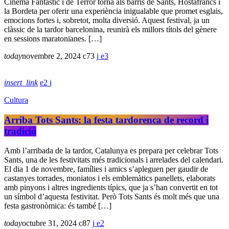
Cinema Fantàstic i de Terror torna als barris de Sants, Hostafrancs i
la Bordeta per oferir una experiència inigualable que promet esglais,
emocions fortes i, sobretot, molta diversió. Aquest festival, ja un
clàssic de la tardor barcelonina, reunirà els millors títols del gènere
en sessions maratonianes. […]
today
novembre 2, 2024
73
3
insert_link
2
Cultura
Arriba Tots Sants: la festa tardorenca de record i
tradició
Amb l’arribada de la tardor, Catalunya es prepara per celebrar Tots
Sants, una de les festivitats més tradicionals i arrelades del calendari.
El dia 1 de novembre, famílies i amics s’apleguen per gaudir de
castanyes torrades, moniatos i els emblemàtics panellets, elaborats
amb pinyons i altres ingredients típics, que ja s’han convertit en tot
un símbol d’aquesta festivitat. Però Tots Sants és molt més que una
festa gastronòmica: és també […]
today
octubre 31, 2024
87
2