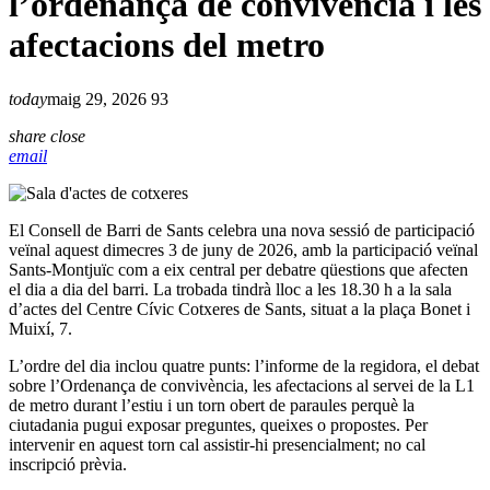
l’ordenança de convivència i les
afectacions del metro
today
maig 29, 2026
93
share
close
email
El Consell de Barri de Sants celebra una nova sessió de participació
veïnal aquest dimecres 3 de juny de 2026, amb la participació veïnal
Sants-Montjuïc com a eix central per debatre qüestions que afecten
el dia a dia del barri. La trobada tindrà lloc a les 18.30 h a la sala
d’actes del Centre Cívic Cotxeres de Sants, situat a la plaça Bonet i
Muixí, 7.
L’ordre del dia inclou quatre punts: l’informe de la regidora, el debat
sobre l’Ordenança de convivència, les afectacions al servei de la L1
de metro durant l’estiu i un torn obert de paraules perquè la
ciutadania pugui exposar preguntes, queixes o propostes. Per
intervenir en aquest torn cal assistir-hi presencialment; no cal
inscripció prèvia.