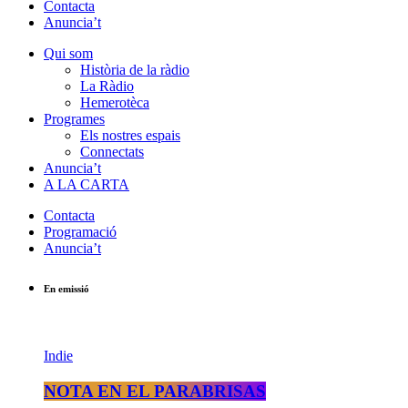
Contacta
Anuncia’t
Qui som
Història de la ràdio
La Ràdio
Hemerotèca
Programes
Els nostres espais
Connectats
Anuncia’t
A LA CARTA
Contacta
Programació
Anuncia’t
En emissió
Indie
NOTA EN EL PARABRISAS