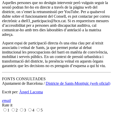
Aquelles persones que no desitgin intervenir però vulguin seguir la
sessió podran fer-ho en directe a través de la pàgina web del
districte, on s’emet la retransmissió per YouTube. Per a qualsevol
dubte sobre el funcionament del Consell, es pot contactar per correu
electrònic a dte03_participacio@bcn.cat. Si es requereixen mesures
d’accessibilitat per a persones amb discapacitat auditiva, cal
comunicar-ho amb tres dies laborables d’antelació a la mateixa
adreça.
Aquest espai de participació directa és una eina clau per al teixit
associatiu i veïnal de Sants, ja que permet portar al debat
institucional les preocupacions del barri en matèria de convivència,
mobilitat i serveis públics. En un context de pressió urbanística i
transformació del districte, la presència veïnal en aquests òrgans
garanteix que les decisions no es prenguin d’esquena a qui hi viu.
FONTS CONSULTADES
Ajuntament de Barcelona /
Districte de Sants-Montjuïc (web oficial)
Escrit per:
Àngel Lacoma
email
Rate it
1
2
3
4
5