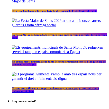
El carrer Galileu acollirà una batalla de rap per la Festa Major de Sants
La Festa Major de Sants 2026 arrenca amb onze carrers guarnits i forta càrrega
social
Els equipaments municipals de Sants-Montjuïc redueixen serveis i tanquen espais
comunitaris a l’agost
El programa Alimenta s’amplia amb tres espais nous per garantir el dret a
l’alimentació digna
Programa en emissió