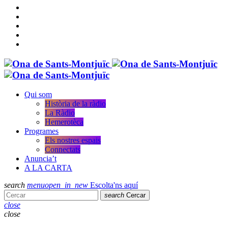
Qui som
Història de la ràdio
La Ràdio
Hemerotèca
Programes
Els nostres espais
Connectats
Anuncia’t
A LA CARTA
search
menu
open_in_new
Escolta'ns aquí
search
Cercar
close
close