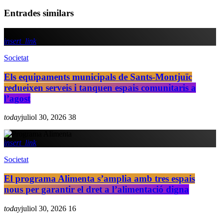
Entrades similars
insert_link
Societat
Els equipaments municipals de Sants-Montjuïc
redueixen serveis i tanquen espais comunitaris a
l’agost
today
juliol 30, 2026
38
insert_link
Societat
El programa Alimenta s’amplia amb tres espais
nous per garantir el dret a l’alimentació digna
today
juliol 30, 2026
16