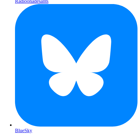
Radioonadesants
BlueSky