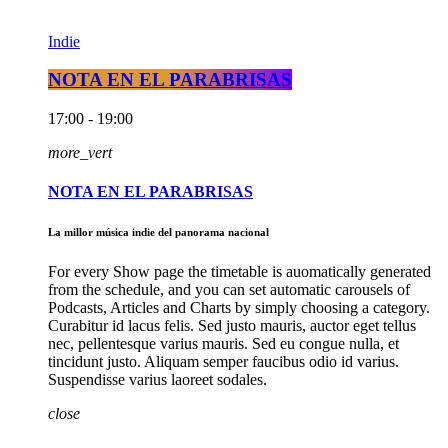
Indie
NOTA EN EL PARABRISAS
17:00 - 19:00
more_vert
NOTA EN EL PARABRISAS
La millor música indie del panorama nacional
For every Show page the timetable is auomatically generated
from the schedule, and you can set automatic carousels of
Podcasts, Articles and Charts by simply choosing a category.
Curabitur id lacus felis. Sed justo mauris, auctor eget tellus
nec, pellentesque varius mauris. Sed eu congue nulla, et
tincidunt justo. Aliquam semper faucibus odio id varius.
Suspendisse varius laoreet sodales.
close