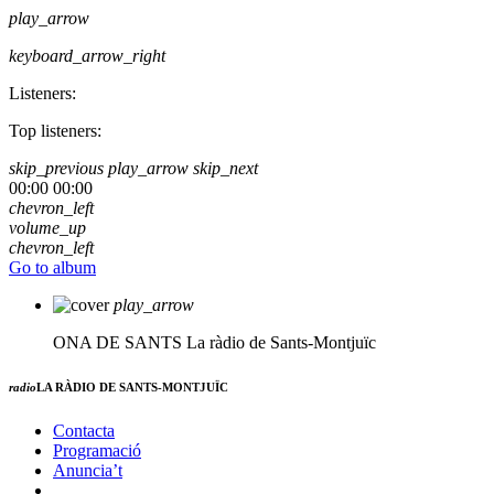
play_arrow
keyboard_arrow_right
Listeners:
Top listeners:
skip_previous
play_arrow
skip_next
00:00
00:00
chevron_left
volume_up
chevron_left
Go to album
play_arrow
ONA DE SANTS
La ràdio de Sants-Montjuïc
radio
LA RÀDIO DE SANTS-MONTJUÏC
Contacta
Programació
Anuncia’t