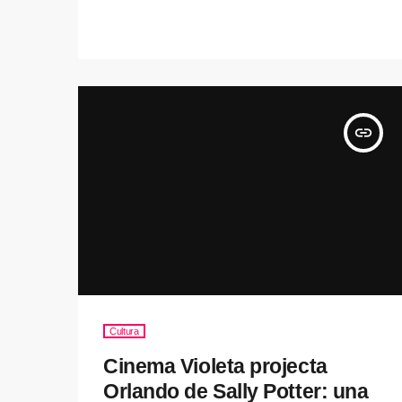
insert_link
Cultura
Cinema Violeta projecta
Orlando de Sally Potter: una