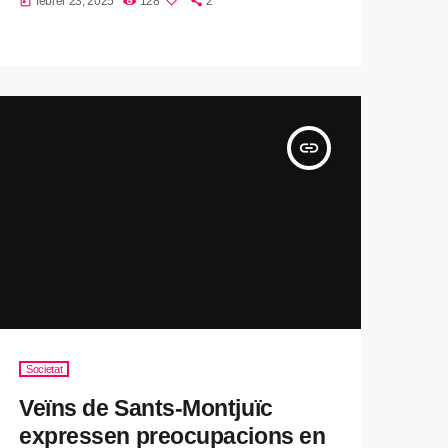
febrer 23, 2025
128
2
today
insert_link
Societat
Veïns de Sants-Montjuïc
expressen preocupacions en