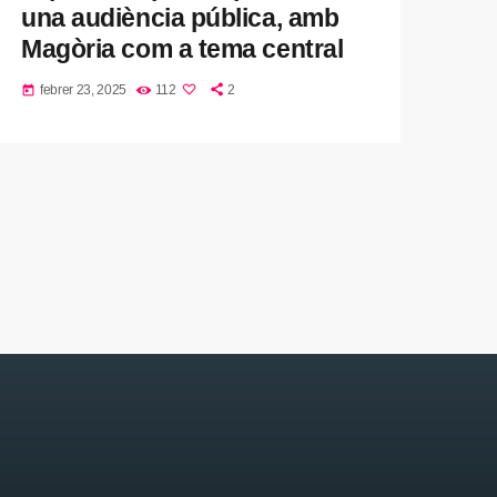
una audiència pública, amb
Magòria com a tema central
febrer 23, 2025
112
2
today