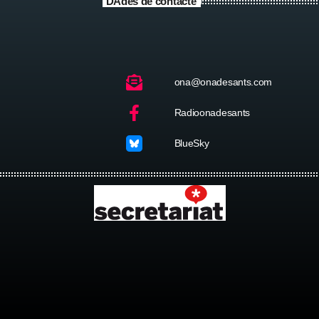
DAdes de contacte
ona@onadesants.com
Radioonadesants
BlueSky