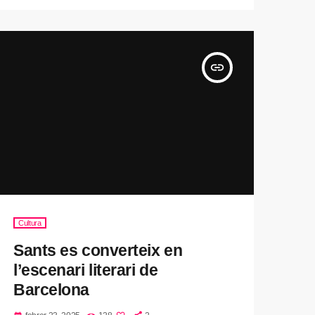
insert_link
Cultura
Sants es converteix en
l’escenari literari de
Barcelona