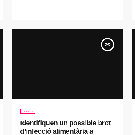
insert_link
Societat
Identifiquen un possible brot
d’infecció alimentària a