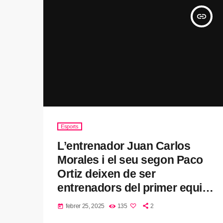
insert_link
Esports
L’entrenador Juan Carlos
Morales i el seu segon Paco
Ortiz deixen de ser
entrenadors del primer equip
de la Unió Esportiva de Sants
febrer 25, 2025
135
2
today