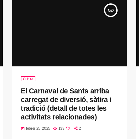
insert_link
Cultura
El Carnaval de Sants arriba
carregat de diversió, sàtira i
tradició (detall de totes les
activitats relacionades)
febrer 25, 2025
133
2
today