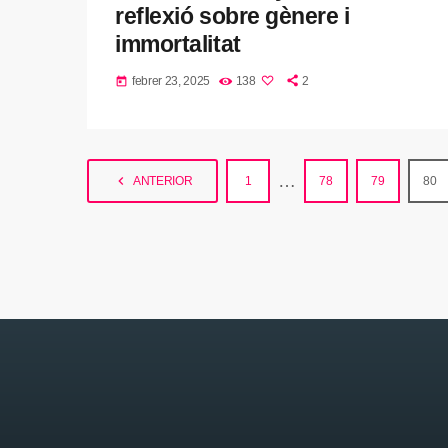
reflexió sobre gènere i
immortalitat
febrer 23, 2025
138
2
today
…
navigate_before
ANTERIOR
1
78
79
80