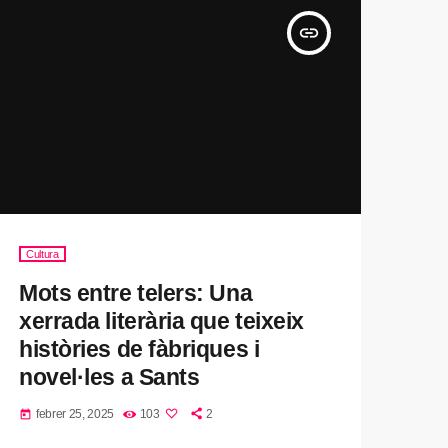
insert_link
Cultura
Mots entre telers: Una
xerrada literària que teixeix
històries de fàbriques i
novel·les a Sants
febrer 25, 2025
103
2
today