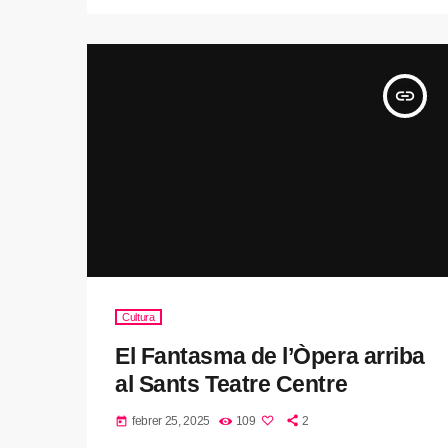
insert_link
Cultura
El Fantasma de l’Òpera arriba
al Sants Teatre Centre
febrer 25, 2025
109
2
today