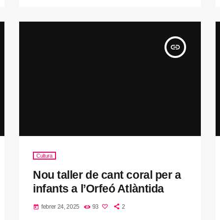
insert_link
Cultura
Nou taller de cant coral per a
infants a l’Orfeó Atlàntida
febrer 24, 2025
93
2
today