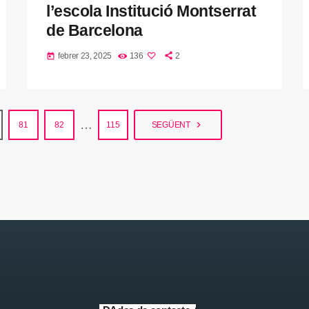
l’escola Institució Montserrat
de Barcelona
febrer 23, 2025
136
2
today
…
navigate_next
81
82
115
SEGÜENT