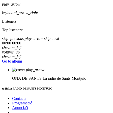
play_arrow
keyboard_arrow_right
Listeners:
Top listeners:
skip_previous
play_arrow
skip_next
00:00
00:00
chevron_left
volume_up
chevron_left
Go to album
play_arrow
ONA DE SANTS
La ràdio de Sants-Montjuïc
radio
LA RÀDIO DE SANTS-MONTJUÏC
Contacta
Programació
Anuncia’t