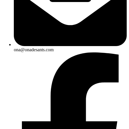
ona@onadesants.com