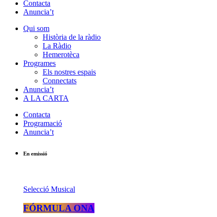
Contacta
Anuncia’t
Qui som
Història de la ràdio
La Ràdio
Hemerotèca
Programes
Els nostres espais
Connectats
Anuncia’t
A LA CARTA
Contacta
Programació
Anuncia’t
En emissió
Selecció Musical
FÓRMULA ONA