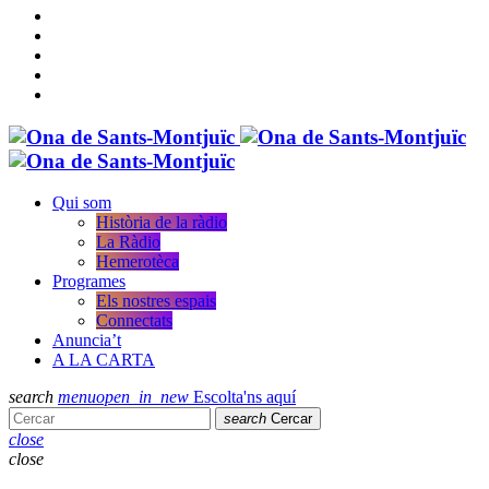
Qui som
Història de la ràdio
La Ràdio
Hemerotèca
Programes
Els nostres espais
Connectats
Anuncia’t
A LA CARTA
search
menu
open_in_new
Escolta'ns aquí
search
Cercar
close
close