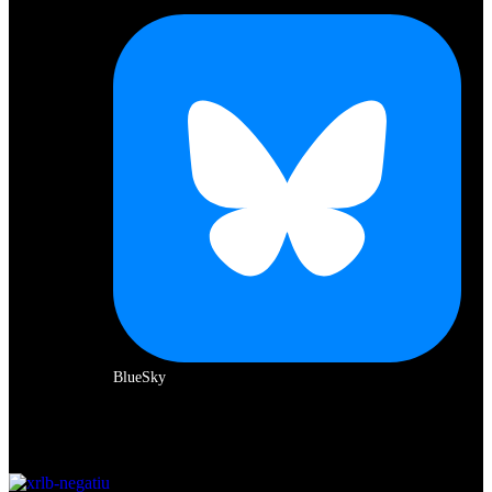
BlueSky
Amb el suport de: