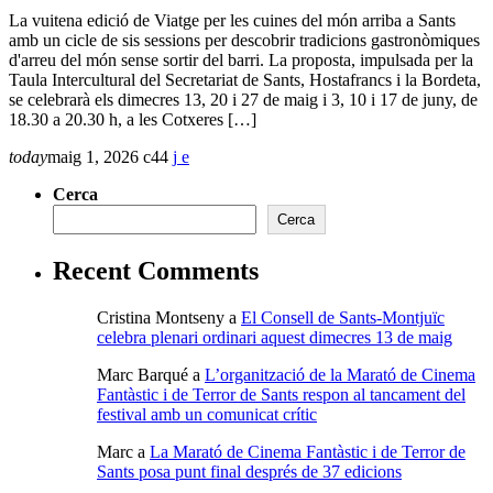
La vuitena edició de Viatge per les cuines del món arriba a Sants
amb un cicle de sis sessions per descobrir tradicions gastronòmiques
d'arreu del món sense sortir del barri. La proposta, impulsada per la
Taula Intercultural del Secretariat de Sants, Hostafrancs i la Bordeta,
se celebrarà els dimecres 13, 20 i 27 de maig i 3, 10 i 17 de juny, de
18.30 a 20.30 h, a les Cotxeres […]
today
maig 1, 2026
44
Cerca
Cerca
Recent Comments
Cristina Montseny
a
El Consell de Sants-Montjuïc
celebra plenari ordinari aquest dimecres 13 de maig
Marc Barqué
a
L’organització de la Marató de Cinema
Fantàstic i de Terror de Sants respon al tancament del
festival amb un comunicat crític
Marc
a
La Marató de Cinema Fantàstic i de Terror de
Sants posa punt final després de 37 edicions