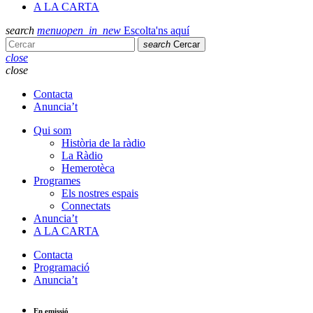
A LA CARTA
search
menu
open_in_new
Escolta'ns aquí
search
Cercar
close
close
Contacta
Anuncia’t
Qui som
Història de la ràdio
La Ràdio
Hemerotèca
Programes
Els nostres espais
Connectats
Anuncia’t
A LA CARTA
Contacta
Programació
Anuncia’t
En emissió