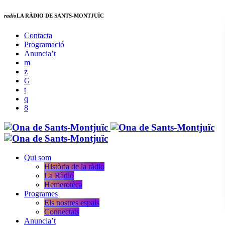
radio
LA RÀDIO DE SANTS-MONTJUÏC
Contacta
Programació
Anuncia’t
Qui som
Història de la ràdio
La Ràdio
Hemerotèca
Programes
Els nostres espais
Connectats
Anuncia’t