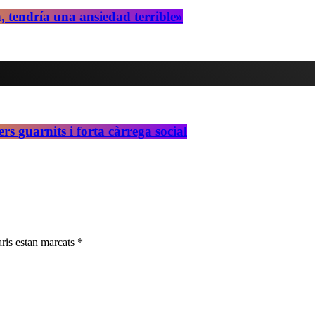
, tendría una ansiedad terrible»
s guarnits i forta càrrega social
ris estan marcats *