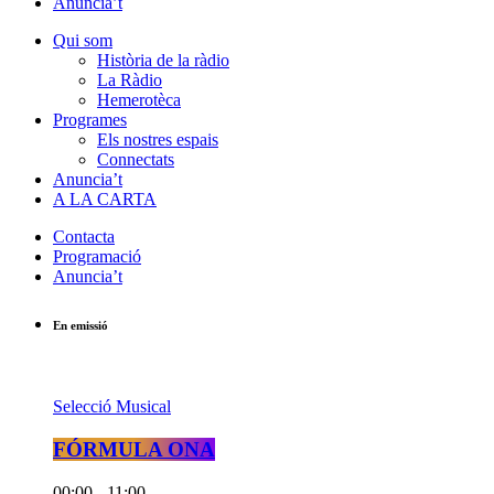
Anuncia’t
Qui som
Història de la ràdio
La Ràdio
Hemerotèca
Programes
Els nostres espais
Connectats
Anuncia’t
A LA CARTA
Contacta
Programació
Anuncia’t
En emissió
Selecció Musical
FÓRMULA ONA
00:00 - 11:00