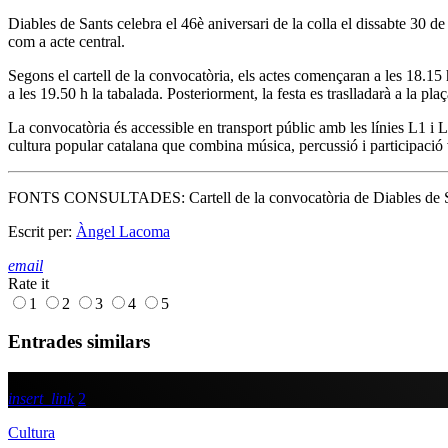
Diables de Sants celebra el 46è aniversari de la colla el dissabte 30 d
com a acte central.
Segons el cartell de la convocatòria, els actes començaran a les 18.15 h
a les 19.50 h la tabalada. Posteriorment, la festa es traslladarà a la p
La convocatòria és accessible en transport públic amb les línies L1 i L
cultura popular catalana que combina música, percussió i participació 
FONTS CONSULTADES: Cartell de la convocatòria de Diables de Sant
Escrit per:
Àngel Lacoma
email
Rate it
1
2
3
4
5
Entrades similars
insert_link
2
Cultura