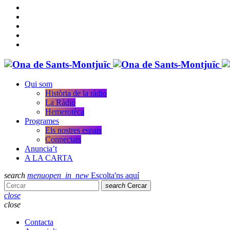
Qui som
Història de la ràdio
La Ràdio
Hemerotèca
Programes
Els nostres espais
Connectats
Anuncia’t
A LA CARTA
search
menu
open_in_new
Escolta'ns aquí
search
Cercar
close
close
Contacta