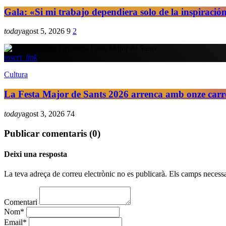
Gala: «Si mi trabajo dependiera solo de la inspiración
today
agost 5, 2026
9
2
insert_link
Cultura
La Festa Major de Sants 2026 arrenca amb onze carrer
today
agost 3, 2026
74
Publicar comentaris (0)
Deixi una resposta
La teva adreça de correu electrònic no es publicarà. Els camps necessa
Comentari
Nom*
Email*