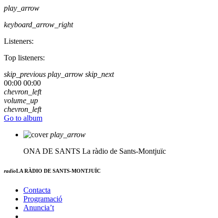
play_arrow
keyboard_arrow_right
Listeners:
Top listeners:
skip_previous
play_arrow
skip_next
00:00
00:00
chevron_left
volume_up
chevron_left
Go to album
play_arrow
ONA DE SANTS
La ràdio de Sants-Montjuïc
radio
LA RÀDIO DE SANTS-MONTJUÏC
Contacta
Programació
Anuncia’t