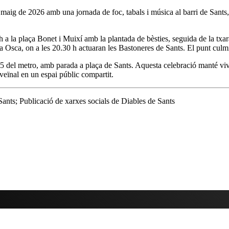
e maig de 2026 amb una jornada de foc, tabals i música al barri de Sants,
 a la plaça Bonet i Muixí amb la plantada de bèsties, seguida de la txara
laça Osca, on a les 20.30 h actuaran les Bastoneres de Sants. El punt culm
5 del metro, amb parada a plaça de Sants. Aquesta celebració manté viva l
veïnal en un espai públic compartit.
s; Publicació de xarxes socials de Diables de Sants