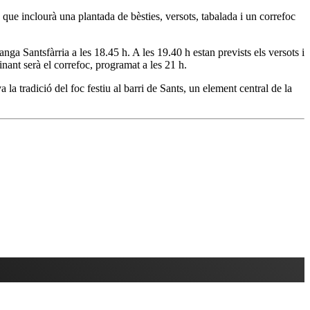
 que inclourà una plantada de bèsties, versots, tabalada i un correfoc
nga Santsfàrria a les 18.45 h. A les 19.40 h estan prevists els versots i
inant serà el correfoc, programat a les 21 h.
a tradició del foc festiu al barri de Sants, un element central de la