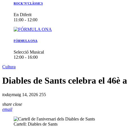
ROCK’N’CLÀSSICS
En Diferit
11:00 - 12:00
FÓRMULA ONA
Selecció Musical
12:00 - 16:00
Cultura
Diables de Sants celebra el 46è 
today
maig 14, 2026
255
share
close
email
Cartell: Diables de Sants