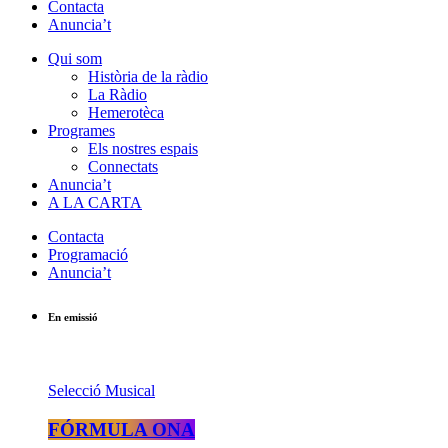
Contacta
Anuncia’t
Qui som
Història de la ràdio
La Ràdio
Hemerotèca
Programes
Els nostres espais
Connectats
Anuncia’t
A LA CARTA
Contacta
Programació
Anuncia’t
En emissió
Selecció Musical
FÓRMULA ONA