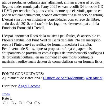
útil de productes culturals que, altrament, anirien a parar al rebuig.
Segons dades municipals, l’any 2025 es van recollir 34 tones de CD
i DVD per reciclar als punts verds, mentre que els vinils, que no es
poden reciclar actualment, acaben directament a la fracció de rebuig.
L’espai s’inspira en iniciatives consolidades com el racó del llibre,
actiu des del 2010, o el racó de les joguines, desenvolupat amb la
Fundació Formació i Treball.
L’espai, anomenat Racó de la música i pel·lícules, és accessible en
l’horari habitual del Punt Verd de Barri de Sants. No cal inscripció
prèvia i l’intercanvi es realitza de forma immediata i gratuïta.
Per al veïnat de Sants, aquesta proposta reforça el paper dels
equipaments de proximitat com a espais de transformació ecològica i
de proximitat cultural, en un moment en què molts continguts
musicals i audiovisuals deixen de comercialitzar-se en formats físics.
FONTS CONSULTADES:
Ajuntament de Barcelona /
Districte de Sants-Montjuïc (web oficial)
Escrit per:
Àngel Lacoma
email
Rate it
1
2
3
4
5