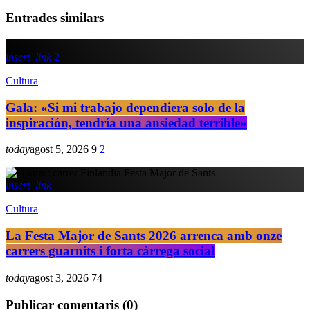
Entrades similars
insert_link
2
Cultura
Gala: «Si mi trabajo dependiera solo de la
inspiración, tendría una ansiedad terrible»
today
agost 5, 2026
9
2
insert_link
Cultura
La Festa Major de Sants 2026 arrenca amb onze
carrers guarnits i forta càrrega social
today
agost 3, 2026
74
Publicar comentaris (0)