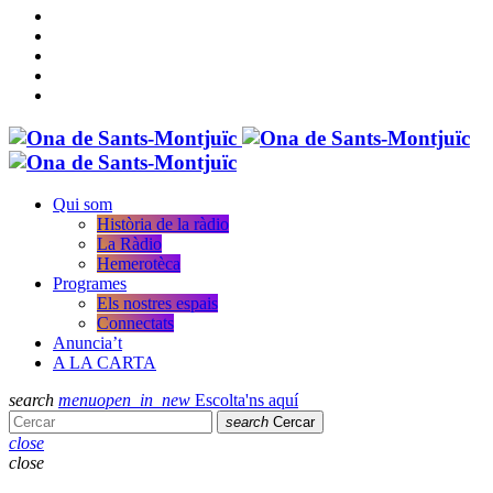
Qui som
Història de la ràdio
La Ràdio
Hemerotèca
Programes
Els nostres espais
Connectats
Anuncia’t
A LA CARTA
search
menu
open_in_new
Escolta'ns aquí
search
Cercar
close
close