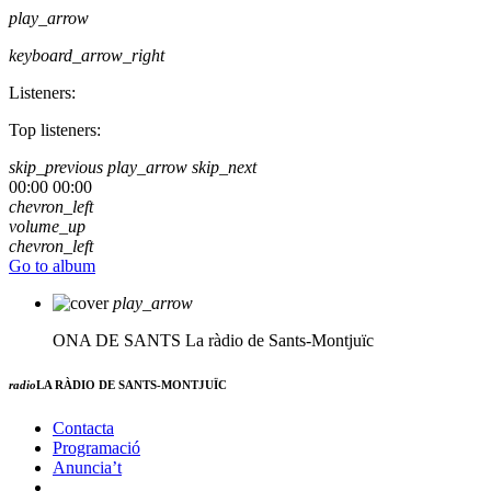
play_arrow
keyboard_arrow_right
Listeners:
Top listeners:
skip_previous
play_arrow
skip_next
00:00
00:00
chevron_left
volume_up
chevron_left
Go to album
play_arrow
ONA DE SANTS
La ràdio de Sants-Montjuïc
radio
LA RÀDIO DE SANTS-MONTJUÏC
Contacta
Programació
Anuncia’t