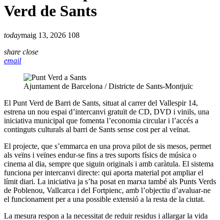
Verd de Sants
today
maig 13, 2026
108
share
close
email
Ajuntament de Barcelona / Districte de Sants-Montjuïc
El Punt Verd de Barri de Sants, situat al carrer del Vallespir 14,
estrena un nou espai d’intercanvi gratuït de CD, DVD i vinils, una
iniciativa municipal que fomenta l’economia circular i l’accés a
continguts culturals al barri de Sants sense cost per al veïnat.
El projecte, que s’emmarca en una prova pilot de sis mesos, permet
als veïns i veïnes endur-se fins a tres suports físics de música o
cinema al dia, sempre que siguin originals i amb caràtula. El sistema
funciona per intercanvi directe: qui aporta material pot ampliar el
límit diari. La iniciativa ja s’ha posat en marxa també als Punts Verds
de Poblenou, Vallcarca i del Fortpienc, amb l’objectiu d’avaluar-ne
el funcionament per a una possible extensió a la resta de la ciutat.
La mesura respon a la necessitat de reduir residus i allargar la vida