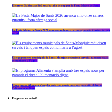
El carrer Galileu acollirà una batalla de rap per la Festa Major de Sants
La Festa Major de Sants 2026 arrenca amb onze carrers guarnits i forta càrrega
social
Els equipaments municipals de Sants-Montjuïc redueixen serveis i tanquen espais
comunitaris a l’agost
El programa Alimenta s’amplia amb tres espais nous per garantir el dret a
l’alimentació digna
Programa en emissió