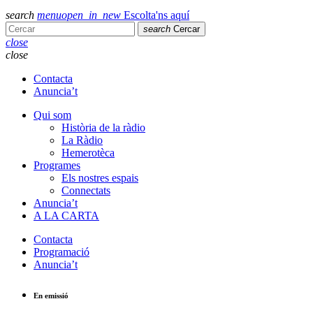
search
menu
open_in_new
Escolta'ns aquí
search
Cercar
close
close
Contacta
Anuncia’t
Qui som
Història de la ràdio
La Ràdio
Hemerotèca
Programes
Els nostres espais
Connectats
Anuncia’t
A LA CARTA
Contacta
Programació
Anuncia’t
En emissió