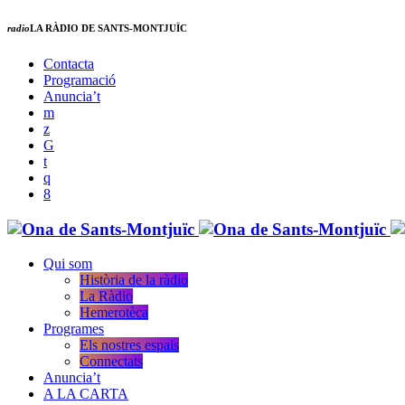
radio
LA RÀDIO DE SANTS-MONTJUÏC
Contacta
Programació
Anuncia’t
Qui som
Història de la ràdio
La Ràdio
Hemerotèca
Programes
Els nostres espais
Connectats
Anuncia’t
A LA CARTA