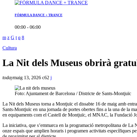
FÓRMULA DANCE + TRANCE
00:00 - 06:00
Cultura
La Nit dels Museus obrirà grat
today
maig 13, 2026
62
Foto: Ajuntament de Barcelona / Districte de Sants-Montjuïc
La Nit dels Museus torna a Montjuïc el dissabte 16 de maig amb entrada g
Sants-Montjuïc en una jornada de portes obertes fins a la una de la mat
en equipaments com el Castell de Montjuïc, el MNAC, la Fundació J
La iniciativa, que s’emmarca en la programació metropolitana de La Ni
onze espais que amplien horaris i programen activitats específiques pe
de proximitat per al districte.