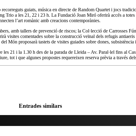
b recorreguts guiats, música en directe de Random Quartet i jocs tradic
 Trio a les 21, 22 i 23 h. La Fundació Joan Miró oferirà accés a totes
onnecten l’art romànic amb creacions contemporànies.
rs, amb tallers de prevenció de riscos; la Col·lecció de Carrosses Fúne
à visites comentades sobre la construcció veïnal dels refugis antiaeri
es del Món proposarà tastets de visites guiades sobre dones, subsistència i
tre les 21 i la 1.30 h des de la parada de Lleida – Av. Paral·lel fins al 
ure, tot i que algunes propostes requereixen reserva prèvia a través de
Entrades similars