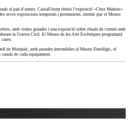
ionals al pati d’armes. CaixaFòrum obrirà l’exposició «Chez Matisse»
 les seves exposicions temporals i permanents, mentre que el Museu
bres, amb visites guiades i una exposició sobre rituals de comiat amb
s durant la Guerra Civil. El Museu de les Arts Escèniques programarà
 cures.
Castell de Montjuïc, amb parades intermèdies al Museu Etnològic, el
ls canals de cada equipament.