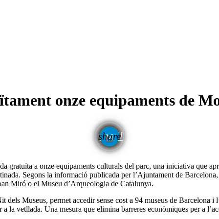
uïtament onze equipaments de Mon
email
share
ratuïta a onze equipaments culturals del parc, una iniciativa que apropa 
inada. Segons la informació publicada per l’Ajuntament de Barcelona, la p
oan Miró o el Museu d’Arqueologia de Catalunya.
t dels Museus, permet accedir sense cost a 94 museus de Barcelona i l’
r a la vetllada. Una mesura que elimina barreres econòmiques per a l’acc