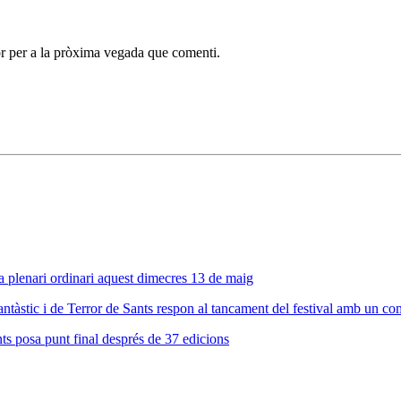
r per a la pròxima vegada que comenti.
a plenari ordinari aquest dimecres 13 de maig
tàstic i de Terror de Sants respon al tancament del festival amb un com
ts posa punt final després de 37 edicions