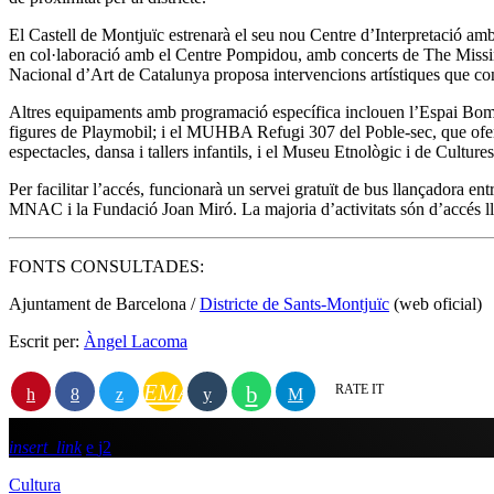
El Castell de Montjuïc estrenarà el seu nou Centre d’Interpretació am
en col·laboració amb el Centre Pompidou, amb concerts de The Missing
Nacional d’Art de Catalunya proposa intervencions artístiques que c
Altres equipaments amb programació específica inclouen l’Espai Bombe
figures de Playmobil; i el MUHBA Refugi 307 del Poble-sec, que oferir
espectacles, dansa i tallers infantils, i el Museu Etnològic i de Cultur
Per facilitar l’accés, funcionarà un servei gratuït de bus llançadora en
MNAC i la Fundació Joan Miró. La majoria d’activitats són d’accés lli
FONTS CONSULTADES:
Ajuntament de Barcelona /
Districte de Sants-Montjuïc
(web oficial)
Escrit per:
Àngel Lacoma
EMAIL
RATE IT
insert_link
2
Cultura