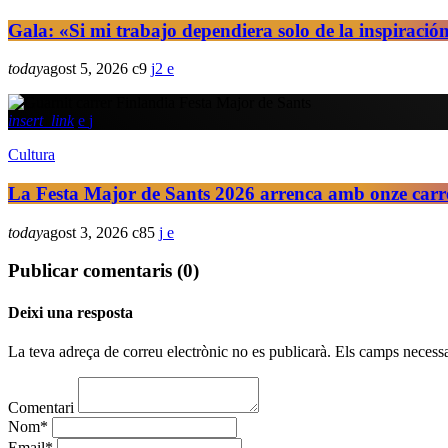
Gala: «Si mi trabajo dependiera solo de la inspiración
today
agost 5, 2026
9
2
insert_link
Cultura
La Festa Major de Sants 2026 arrenca amb onze carrer
today
agost 3, 2026
85
Publicar comentaris (0)
Deixi una resposta
La teva adreça de correu electrònic no es publicarà. Els camps necessa
Comentari
Nom*
Email*