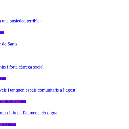
le»
ocial
munitaris a l’agost
ntació digna