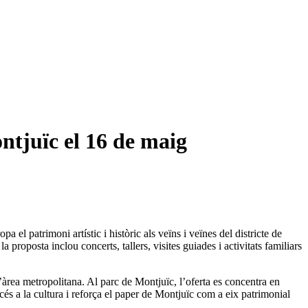
tjuïc el 16 de maig
el patrimoni artístic i històric als veïns i veïnes del districte de
roposta inclou concerts, tallers, visites guiades i activitats familiars
àrea metropolitana. Al parc de Montjuïc, l’oferta es concentra en
és a la cultura i reforça el paper de Montjuïc com a eix patrimonial