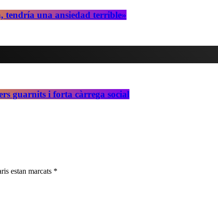
, tendría una ansiedad terrible»
s guarnits i forta càrrega social
ris estan marcats *