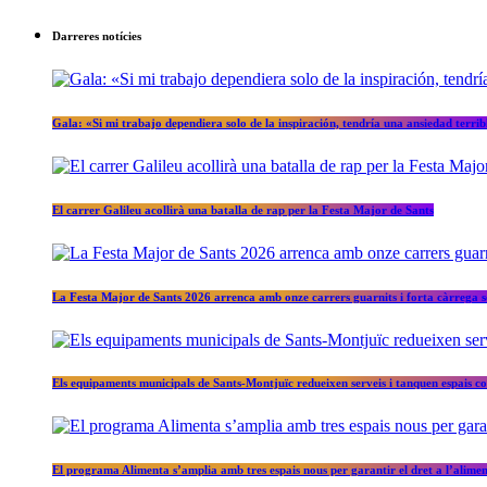
Darreres notícies
Gala: «Si mi trabajo dependiera solo de la inspiración, tendría una ansiedad terrib
El carrer Galileu acollirà una batalla de rap per la Festa Major de Sants
La Festa Major de Sants 2026 arrenca amb onze carrers guarnits i forta càrrega s
Els equipaments municipals de Sants-Montjuïc redueixen serveis i tanquen espais co
El programa Alimenta s’amplia amb tres espais nous per garantir el dret a l’alime