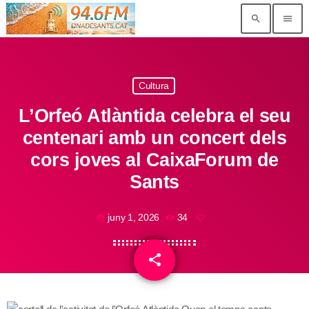
search
menu
Cultura
L’Orfeó Atlàntida celebra el seu
centenari amb un concert dels
cors joves al CaixaForum de
Sants
juny 1, 2026
34
today
share
email