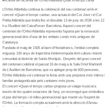
L’Orfeó Atlàntida continua la celebració del seu centenari amb el
concert «Quan el temps canta», una actuació del Cor Jove i el Cor
Petita Atlàntida que tindrà lloc el dissabte 13 de juny de 2026 a les 12
h a l’Auditori del CaixaForum Barcelona. Aquest concert del
centenari de l’Orfeó Atlàntida representa l’aposta per la renovació
generacional dins d’una de les entitats corals més antigues de
Catalunya.
Fundada el maig de 1926 al barri d’Hostafrancs, l’entitat compleix
enguany 100 anys de trajectòria ininterrompuda fent cultura i teixint
comunitat al districte de Sants-Montjuïc
. Després del gran concert
del centenari celebrat el passat 16 de maig a la Sala Oriol Martorell
de L’Auditori de Barcelona, que va aplegar prop de 600 persones,
l’Orfeó Atlàntida vol continuar la festa amb una proposta més íntima i
familiar protagonitzada pels cantaires més joves.
El concert «Quan el temps canta» proposa un viatge musical a
través de les quatre estacions de l’any, un recorregut que simbolitza
el pas del temps i el relleu generacional que manté viu l’esperit de
l’Orfeó. La formació compta actualment amb la direcció d’Arnau