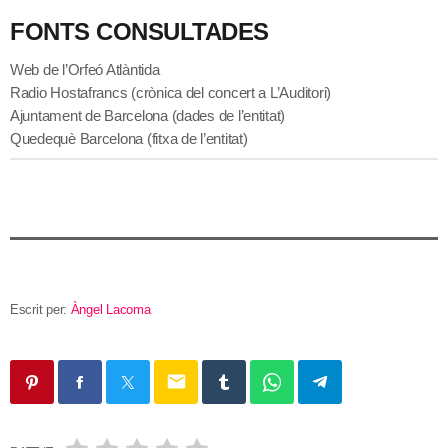
FONTS CONSULTADES
Web de l’Orfeó Atlàntida
Radio Hostafrancs (crònica del concert a L’Auditori)
Ajuntament de Barcelona (dades de l’entitat)
Quedequè Barcelona (fitxa de l’entitat)
Escrit per:
Àngel Lacoma
email