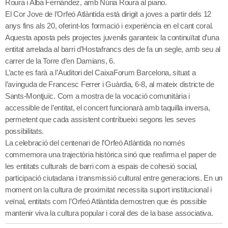
Roura i Alba Fernández, amb Núria Roura al piano.
El Cor Jove de l’Orfeó Atlàntida està dirigit a joves a partir dels 12
anys fins als 20, oferint-los formació i experiència en el cant coral
.
Aquesta aposta pels projectes juvenils garanteix la continuïtat d’una
entitat arrelada al barri d’Hostafrancs des de fa un segle, amb seu al
carrer de la Torre d’en Damians, 6.
L’acte es farà a l’Auditori del CaixaForum Barcelona, situat a
l’avinguda de Francesc Ferrer i Guàrdia, 6-8, al mateix districte de
Sants-Montjuïc. Com a mostra de la vocació comunitària i
accessible de l’entitat, el concert funcionarà amb taquilla inversa,
permetent que cada assistent contribueixi segons les seves
possibilitats.
La celebració del centenari de l’Orfeó Atlàntida no només
commemora una trajectòria històrica sinó que reafirma el paper de
les entitats culturals de barri com a espais de cohesió social,
participació ciutadana i transmissió cultural entre generacions. En un
moment on la cultura de proximitat necessita suport institucional i
veïnal, entitats com l’Orfeó Atlàntida demostren que és possible
mantenir viva la cultura popular i coral des de la base associativa.