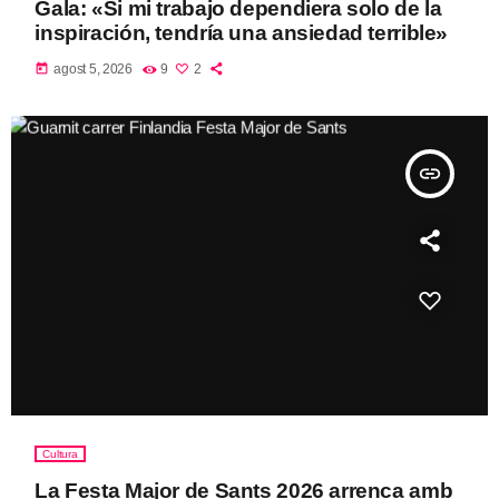
Gala: «Si mi trabajo dependiera solo de la
inspiración, tendría una ansiedad terrible»
today
agost 5, 2026
9
2
insert_link
Cultura
La Festa Major de Sants 2026 arrenca amb