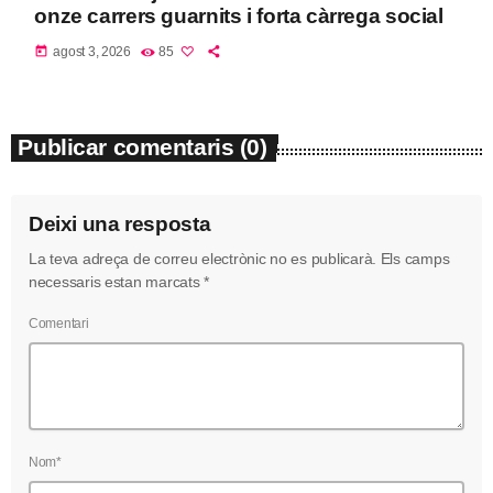
onze carrers guarnits i forta càrrega social
today
agost 3, 2026
85
Publicar comentaris (0)
Deixi una resposta
La teva adreça de correu electrònic no es publicarà. Els camps
necessaris estan marcats *
Comentari
Nom*