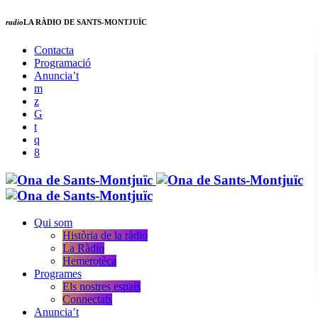
radio
LA RÀDIO DE SANTS-MONTJUÏC
Contacta
Programació
Anuncia’t
Qui som
Història de la ràdio
La Ràdio
Hemerotèca
Programes
Els nostres espais
Connectats
Anuncia’t