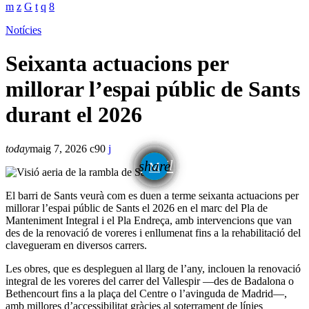
Notícies
Seixanta actuacions per
millorar l’espai públic de Sants
durant el 2026
today
maig 7, 2026
90
email
share
El barri de Sants veurà com es duen a terme seixanta actuacions per
millorar l’espai públic de Sants el 2026 en el marc del Pla de
Manteniment Integral i el Pla Endreça, amb intervencions que van
des de la renovació de voreres i enllumenat fins a la rehabilitació del
clavegueram en diversos carrers.
Les obres, que es despleguen al llarg de l’any, inclouen la renovació
integral de les voreres del carrer del Vallespir —des de Badalona o
Bethencourt fins a la plaça del Centre o l’avinguda de Madrid—,
amb millores d’accessibilitat gràcies al soterrament de línies