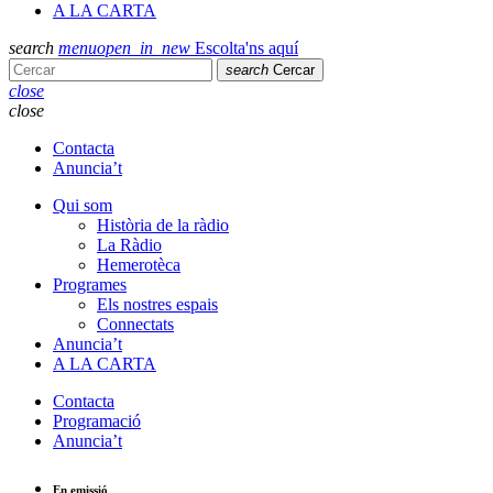
A LA CARTA
search
menu
open_in_new
Escolta'ns aquí
search
Cercar
close
close
Contacta
Anuncia’t
Qui som
Història de la ràdio
La Ràdio
Hemerotèca
Programes
Els nostres espais
Connectats
Anuncia’t
A LA CARTA
Contacta
Programació
Anuncia’t
En emissió