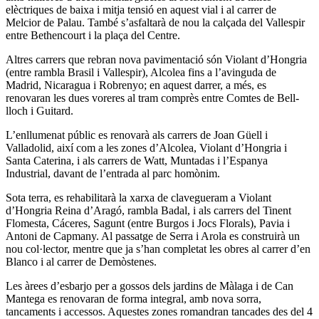
elèctriques de baixa i mitja tensió en aquest vial i al carrer de
Melcior de Palau. També s’asfaltarà de nou la calçada del Vallespir
entre Bethencourt i la plaça del Centre.
Altres carrers que rebran nova pavimentació són Violant d’Hongria
(entre rambla Brasil i Vallespir), Alcolea fins a l’avinguda de
Madrid, Nicaragua i Robrenyo; en aquest darrer, a més, es
renovaran les dues voreres al tram comprès entre Comtes de Bell-
lloch i Guitard.
L’enllumenat públic es renovarà als carrers de Joan Güell i
Valladolid, així com a les zones d’Alcolea, Violant d’Hongria i
Santa Caterina, i als carrers de Watt, Muntadas i l’Espanya
Industrial, davant de l’entrada al parc homònim.
Sota terra, es rehabilitarà la xarxa de clavegueram a Violant
d’Hongria Reina d’Aragó, rambla Badal, i als carrers del Tinent
Flomesta, Cáceres, Sagunt (entre Burgos i Jocs Florals), Pavia i
Antoni de Capmany. Al passatge de Serra i Arola es construirà un
nou col·lector, mentre que ja s’han completat les obres al carrer d’en
Blanco i al carrer de Demòstenes.
Les àrees d’esbarjo per a gossos dels jardins de Màlaga i de Can
Mantega es renovaran de forma integral, amb nova sorra,
tancaments i accessos. Aquestes zones romandran tancades des del 4