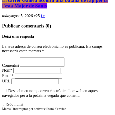
El carrer Galileu acollirà una batalla de rap per la
Festa Major de Sants
today
agost 5, 2026
25
Publicar comentaris (0)
Deixi una resposta
La teva adreça de correu electrònic no es publicarà. Els camps
necessaris estan marcats *
Comentari
Nom*
Email*
URL
Desa el meu nom, correu electrònic i lloc web en aquest
navegador per a la pròxima vegada que comenti.
Sóc humà
Marca l'interruptor per activar el botó d'enviar.