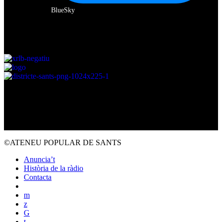
BlueSky
Amb el suport de:
©ATENEU POPULAR DE SANTS
Anuncia’t
Història de la ràdio
Contacta