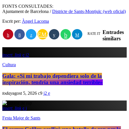
FONTS CONSULTADES:
Ajuntament de Barcelona /
Districte de Sants-Montjuïc (web oficial)
Escrit per:
Àngel Lacoma
Entrades
EMAIL
RATE IT
similars
insert_link
2
Cultura
Gala: «Si mi trabajo dependiera solo de la
inspiración, tendría una ansiedad terrible»
today
agost 5, 2026
9
2
insert_link
Festa Major de Sants