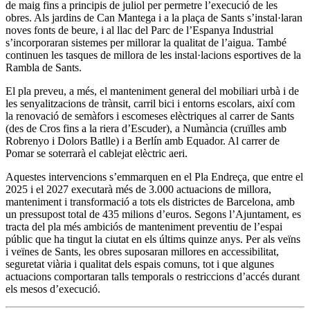
de maig fins a principis de juliol per permetre l’execució de les
obres. Als jardins de Can Mantega i a la plaça de Sants s’instal·laran
noves fonts de beure, i al llac del Parc de l’Espanya Industrial
s’incorporaran sistemes per millorar la qualitat de l’aigua. També
continuen les tasques de millora de les instal·lacions esportives de la
Rambla de Sants.
El pla preveu, a més, el manteniment general del mobiliari urbà i de
les senyalitzacions de trànsit, carril bici i entorns escolars, així com
la renovació de semàfors i escomeses elèctriques al carrer de Sants
(des de Cros fins a la riera d’Escuder), a Numància (cruïlles amb
Robrenyo i Dolors Batlle) i a Berlín amb Equador. Al carrer de
Pomar se soterrarà el cablejat elèctric aeri.
Aquestes intervencions s’emmarquen en el Pla Endreça, que entre el
2025 i el 2027 executarà més de 3.000 actuacions de millora,
manteniment i transformació a tots els districtes de Barcelona, amb
un pressupost total de 435 milions d’euros. Segons l’Ajuntament, es
tracta del pla més ambiciós de manteniment preventiu de l’espai
públic que ha tingut la ciutat en els últims quinze anys. Per als veïns
i veïnes de Sants, les obres suposaran millores en accessibilitat,
seguretat viària i qualitat dels espais comuns, tot i que algunes
actuacions comportaran talls temporals o restriccions d’accés durant
els mesos d’execució.