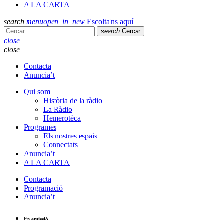
A LA CARTA
search
menu
open_in_new
Escolta'ns aquí
search
Cercar
close
close
Contacta
Anuncia’t
Qui som
Història de la ràdio
La Ràdio
Hemerotèca
Programes
Els nostres espais
Connectats
Anuncia’t
A LA CARTA
Contacta
Programació
Anuncia’t
En emissió