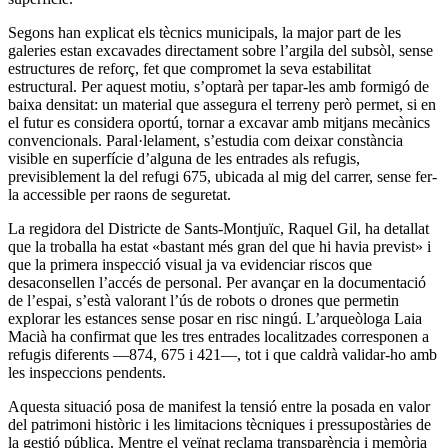
Segons han explicat els tècnics municipals, la major part de les
galeries estan excavades directament sobre l’argila del subsòl, sense
estructures de reforç, fet que compromet la seva estabilitat
estructural. Per aquest motiu, s’optarà per tapar-les amb formigó de
baixa densitat: un material que assegura el terreny però permet, si en
el futur es considera oportú, tornar a excavar amb mitjans mecànics
convencionals. Paral·lelament, s’estudia com deixar constància
visible en superfície d’alguna de les entrades als refugis,
previsiblement la del refugi 675, ubicada al mig del carrer, sense fer-
la accessible per raons de seguretat.
La regidora del Districte de Sants-Montjuïc, Raquel Gil, ha detallat
que la troballa ha estat «bastant més gran del que hi havia previst» i
que la primera inspecció visual ja va evidenciar riscos que
desaconsellen l’accés de personal. Per avançar en la documentació
de l’espai, s’està valorant l’ús de robots o drones que permetin
explorar les estances sense posar en risc ningú. L’arqueòloga Laia
Macià ha confirmat que les tres entrades localitzades corresponen a
refugis diferents —874, 675 i 421—, tot i que caldrà validar-ho amb
les inspeccions pendents.
Aquesta situació posa de manifest la tensió entre la posada en valor
del patrimoni històric i les limitacions tècniques i pressupostàries de
la gestió pública. Mentre el veïnat reclama transparència i memòria