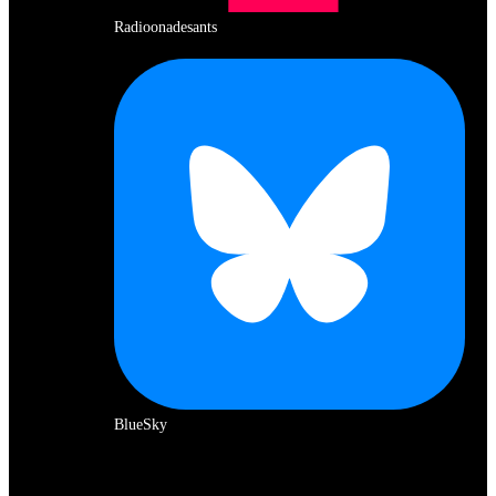
Radioonadesants
BlueSky