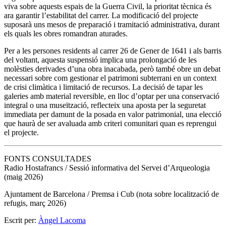
viva sobre aquests espais de la Guerra Civil, la prioritat tècnica és
ara garantir l’estabilitat del carrer. La modificació del projecte
suposarà uns mesos de preparació i tramitació administrativa, durant
els quals les obres romandran aturades.
Per a les persones residents al carrer 26 de Gener de 1641 i als barris
del voltant, aquesta suspensió implica una prolongació de les
molèsties derivades d’una obra inacabada, però també obre un debat
necessari sobre com gestionar el patrimoni subterrani en un context
de crisi climàtica i limitació de recursos. La decisió de tapar les
galeries amb material reversible, en lloc d’optar per una conservació
integral o una museïtzació, reflecteix una aposta per la seguretat
immediata per damunt de la posada en valor patrimonial, una elecció
que haurà de ser avaluada amb criteri comunitari quan es reprengui
el projecte.
FONTS CONSULTADES
Radio Hostafrancs / Sessió informativa del Servei d’Arqueologia
(maig 2026)
Ajuntament de Barcelona / Premsa i Cub (nota sobre localització de
refugis, març 2026)
Escrit per:
Àngel Lacoma