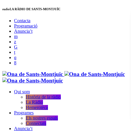
radio
LA RÀDIO DE SANTS-MONTJUÏC
Contacta
Programació
Anuncia’t
Qui som
Història de la ràdio
La Ràdio
Hemerotèca
Programes
Els nostres espais
Connectats
Anuncia’t