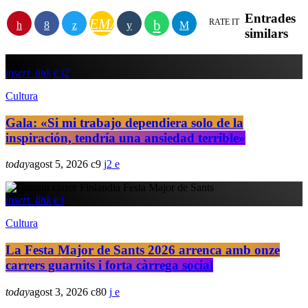
Entrades
EMAIL
RATE IT
similars
insert_link
2
Cultura
Gala: «Si mi trabajo dependiera solo de la
inspiración, tendría una ansiedad terrible»
today
agost 5, 2026
9
2
insert_link
Cultura
La Festa Major de Sants 2026 arrenca amb onze
carrers guarnits i forta càrrega social
today
agost 3, 2026
80