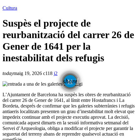
Cultura
Suspès el projecte de
reurbanització del carrer 26 de
Gener de 1641 per la
inestabilitat dels refugis
today
maig 19, 2026
118
2
email
share
2
L’Ajuntament de Barcelona ha suspès les obres de reurbanització
del carrer 26 de Gener de 1641, al límit entre Hostafrancs i La
Bordeta, després de confirmar que les galeries subterrànies i refugis
antiaeris localitzats presenten un grau d’inestabilitat molt elevat que
impedeix continuar amb el projecte executiu aprovat. La decisió,
comunicada aquest dimarts en la sessió informativa setmanal del
Servei d’Arqueologia, obliga a modificar el projecte per garantir la
seguretat del terreny abans de reprendre qualsevol actuació en
superfície.